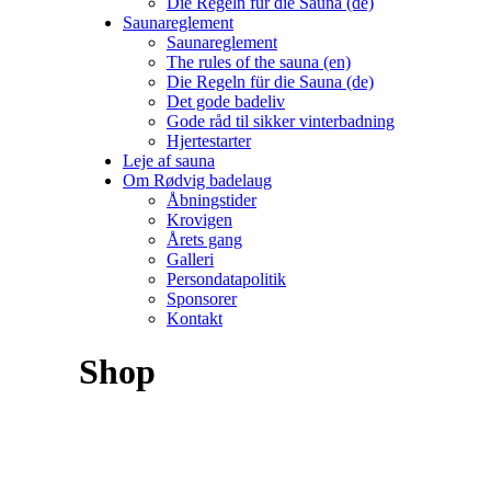
Die Regeln für die Sauna (de)
Saunareglement
Saunareglement
The rules of the sauna (en)
Die Regeln für die Sauna (de)
Det gode badeliv
Gode råd til sikker vinterbadning
Hjertestarter
Leje af sauna
Om Rødvig badelaug
Åbningstider
Krovigen
Årets gang
Galleri
Persondatapolitik
Sponsorer
Kontakt
Shop